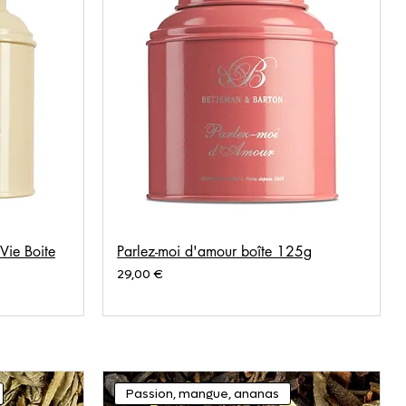
 Vie Boite
Parlez-moi d'amour boîte 125g
Prix
29,00 €
Passion, mangue, ananas