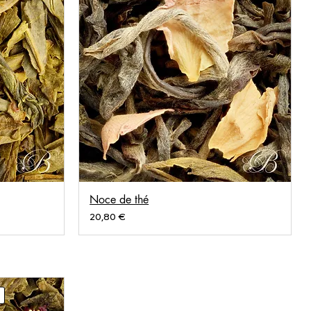
Noce de thé
Prix
20,80 €