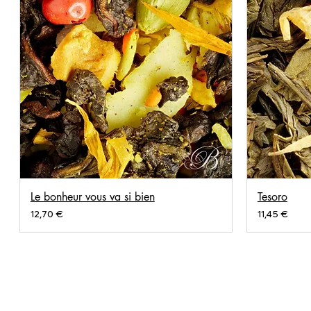
Le bonheur vous va si bien
Tesoro
Prix
Prix
12,70 €
11,45 €