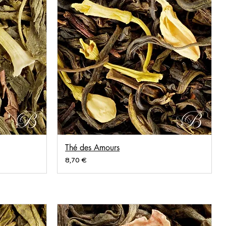
Thé des Amours
Prix
8,70 €