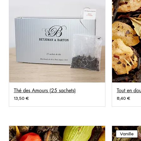
Thé des Amours (25 sachets)
Tout en do
Prix
Prix
13,50 €
8,40 €
Vanille