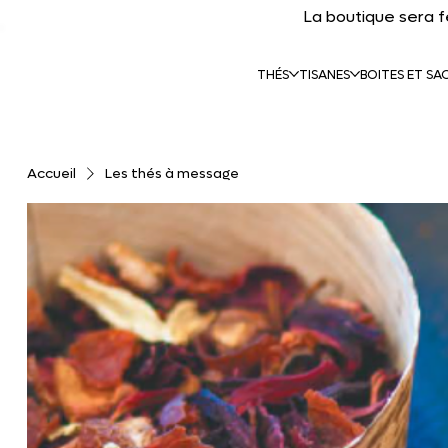
La boutique sera 
THÉS
TISANES
BOITES ET SA
Accueil
Les thés à message