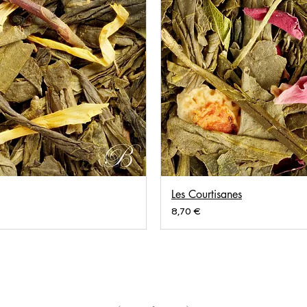
Les Courtisanes
Prix
8,70 €