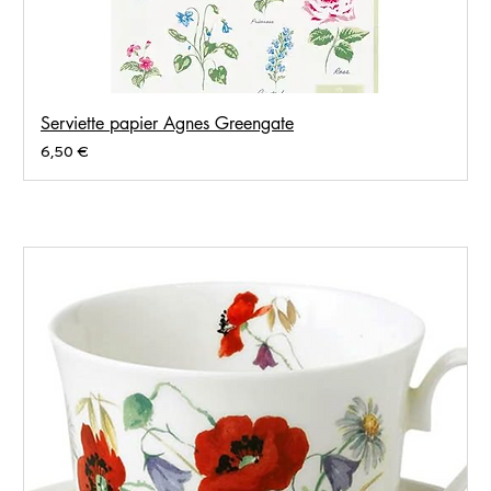
Serviette papier Agnes Greengate
Prix
6,50 €