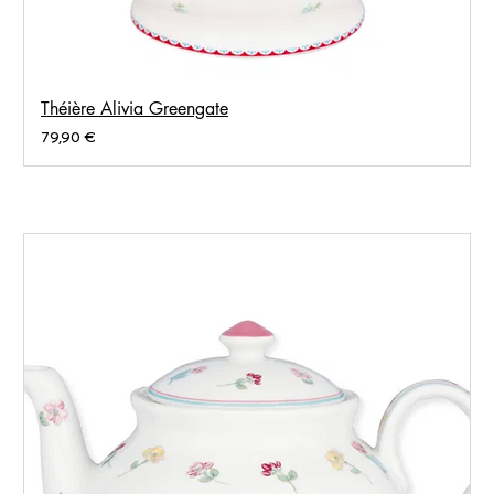
Théière Alivia Greengate
Prix
79,90 €