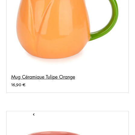
Mug Céramique Tulipe Orange
Prix
16,90 €