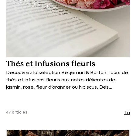
Thés et infusions fleuris
Découvrez la sélection Betjeman & Barton Tours de
thés et infusions fleuris aux notes délicates de
jasmin, rose, fleur d’oranger ou hibiscus. Des
créations parfumées et élégantes qui invitent à une
véritable parenthèse sensorielle. Prolongez
l’expérience avec notre vaisselle fleurie, porcelaine
47 articles
Tri
anglaise, céramiques délicates et accessoires
raffinés, pensés pour sublimer chaque dégustation.
Une harmonie parfaite entre le goût et l’esthétique,