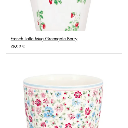
French Latte Mug Greengate Berry
Prix
29,00 €