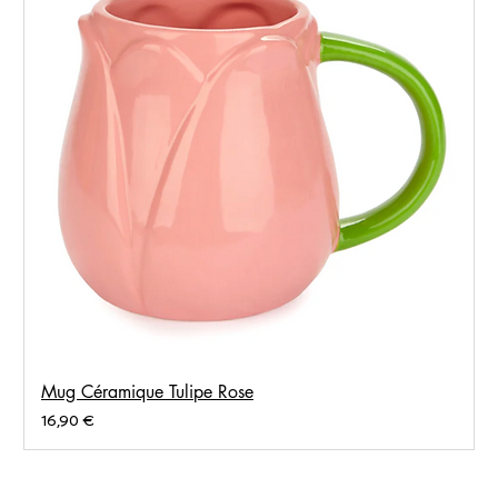
Mug Céramique Tulipe Rose
Prix
16,90 €