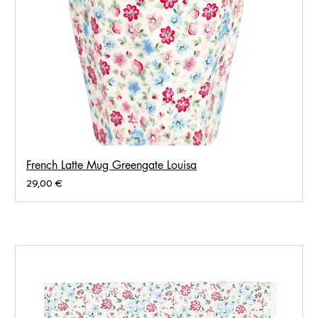
French Latte Mug Greengate Louisa
Prix
29,00 €