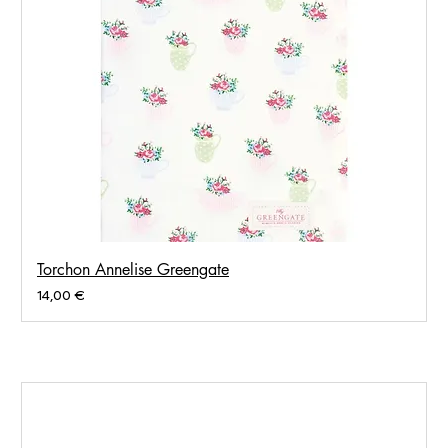
Torchon Annelise Greengate
Prix
14,00 €