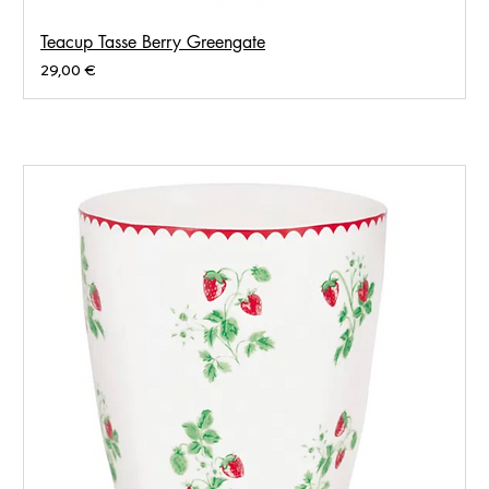
Teacup Tasse Berry Greengate
Prix
29,00 €