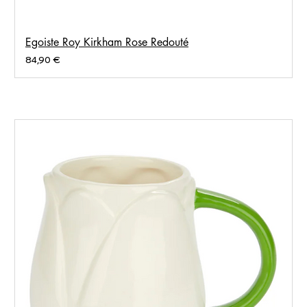
Egoiste Roy Kirkham Rose Redouté
Prix
84,90 €