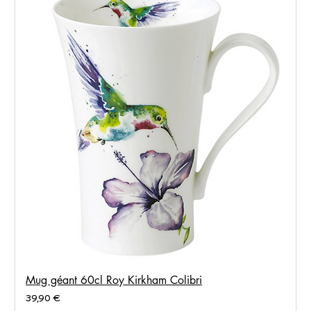
Mug géant 60cl Roy Kirkham Colibri
Prix
39,90 €