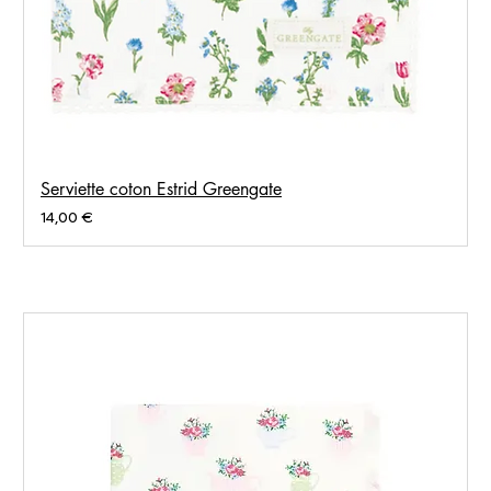
Serviette coton Estrid Greengate
Prix
14,00 €