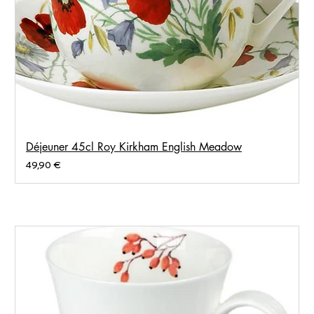
Déjeuner 45cl Roy Kirkham English Meadow
Prix
49,90 €