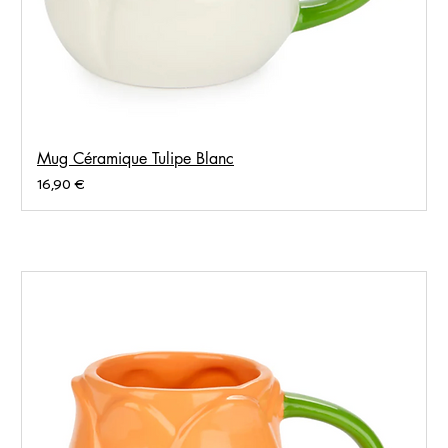
Mug Céramique Tulipe Blanc
Prix
16,90 €