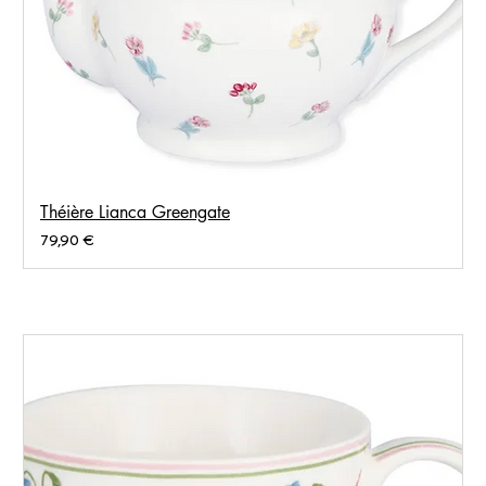
Théière Lianca Greengate
Prix
79,90 €