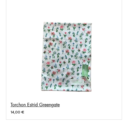
Torchon Estrid Greengate
Prix
14,00 €