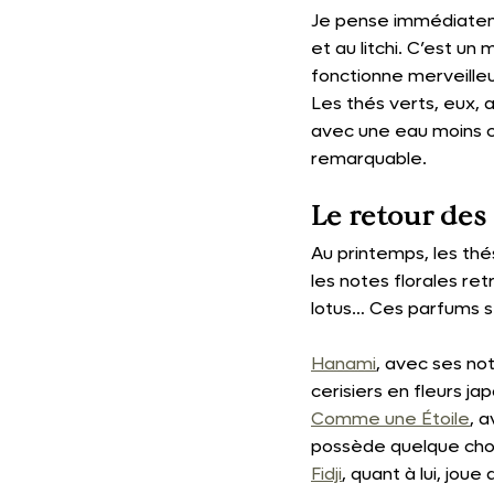
Je pense immédiate
et au litchi. C’est u
fonctionne merveilleu
Les thés verts, eux, 
avec une eau moins c
remarquable.
Le retour des 
Au printemps, les thé
les notes florales ret
lotus… Ces parfums s
Hanami
, avec ses no
cerisiers en fleurs jap
Comme une Étoile
, a
possède quelque chos
Fidji
, quant à lui, jou