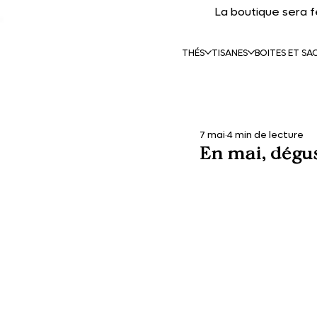
La boutique sera 
THÉS
TISANES
BOITES ET SA
7 mai
4 min de lecture
En mai, dégust