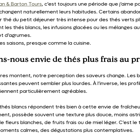
n & Barton Tours
, c’est toujours une période que j’aime p
s changent naturellement leurs habitudes. Certains abando
hé du petit déjeuner très intense pour des thés verts pl
 les thés blancs, les infusions glacées ou les mélanges a
 et d’agrumes.
s saisons, presque comme la cuisine.
s-nous envie de thés plus frais au p
es montent, notre perception des saveurs change. Les bo
santes peuvent sembler plus lourdes. À l’inverse, les profil
viennent particulièrement agréables.
 thés blancs répondent très bien à cette envie de fraîcheu
ent, possède souvent une texture plus douce, moins astr
 fleurs blanches, de fruits frais ou de miel léger. C’est le
moments calmes, des dégustations plus contemplatives.