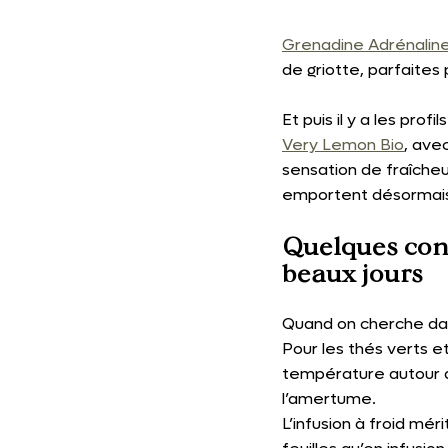
Grenadine Adrénaline
de griotte, parfaites
Et puis il y a les pro
Very Lemon Bio
, ave
sensation de fraîche
emportent désormais 
Quelques cons
beaux jours
Quand on cherche dav
Pour les thés verts e
température autour d
l’amertume.
L’infusion à froid mér