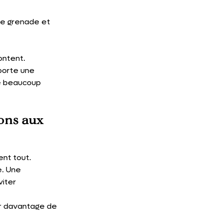
e grenade et 
ontent.
pporte une 
e beaucoup 
ons aux 
nt tout.
e. Une 
iter 
ser davantage de 