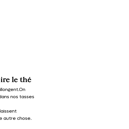
re le thé
llongent.On 
dans nos tasses 
laissent 
me autre chose. 