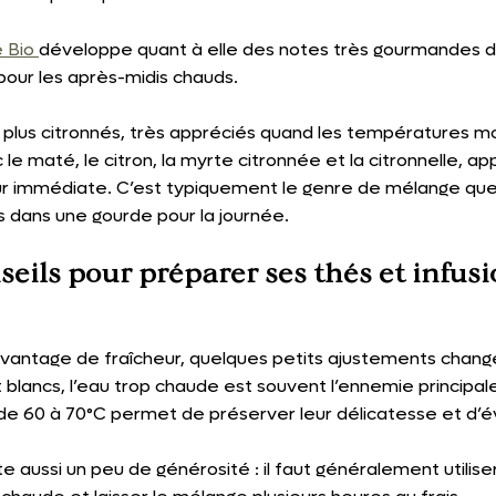
 Bio 
développe quant à elle des notes très gourmandes d
 pour les après-midis chauds.
fils plus citronnés, très appréciés quand les températures m
c le maté, le citron, la myrte citronnée et la citronnelle, a
ur immédiate. C’est typiquement le genre de mélange qu
dans une gourde pour la journée.
eils pour préparer ses thés et infusi
antage de fraîcheur, quelques petits ajustements change
t blancs, l’eau trop chaude est souvent l’ennemie principal
e 60 à 70°C permet de préserver leur délicatesse et d’év
ite aussi un peu de générosité : il faut généralement utili