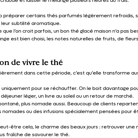
n chaude et laisser le mélange plusieurs heures au frais.
p préparer certains thés parfumés légèrement refroidis, s
leur subtilité aromatique.
 que l’on croit parfois, un bon thé glacé maison n’a pas bes
ge est bien choisi, les notes naturelles de fruits, de fleu
on de vivre le thé
lièrement dans cette période, c’est qu’elle transforme au
é uniquement pour se réchauffer. On le boit davantage p
déjeuner léger, un livre au soleil ou un retour de marché.
spontané, plus nomade aussi. Beaucoup de clients reparte
s nomades ou des infusions spécialement pensées pour ê
peut-être cela, le charme des beaux jours : retrouver une 
plus fraîche de savourer le thé.