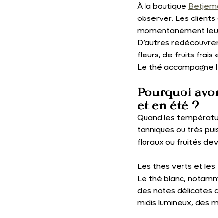
À la boutique 
Betjema
observer. Les client
momentanément leur t
D’autres redécouvrent
fleurs, de fruits frais
Le thé accompagne le
Pourquoi avon
et en été ?
Quand les températur
tanniques ou très puis
floraux ou fruités de
Les thés verts et les
Le thé blanc, notamm
des notes délicates de
midis lumineux, des 