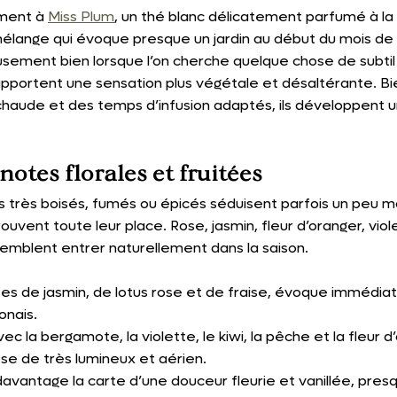
ment à 
Miss Plum
, un thé blanc délicatement parfumé à la 
n mélange qui évoque presque un jardin au début du mois de 
sement bien lorsque l’on cherche quelque chose de subtil
apportent une sensation plus végétale et désaltérante. Bi
haude et des temps d’infusion adaptés, ils développent u
notes florales et fruitées
s très boisés, fumés ou épicés séduisent parfois un peu moi
rouvent toute leur place. Rose, jasmin, fleur d’oranger, viol
emblent entrer naturellement dans la saison.
tes de jasmin, de lotus rose et de fraise, évoque immédia
onais.
vec la bergamote, la violette, le kiwi, la pêche et la fleur d
e de très lumineux et aérien. 
e davantage la carte d’une douceur fleurie et vanillée, pre