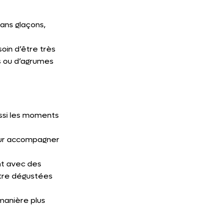
ans glaçons, 
oin d’être très 
rs ou d’agrumes 
ssi les moments 
our accompagner 
nt avec des 
tre dégustées 
manière plus 