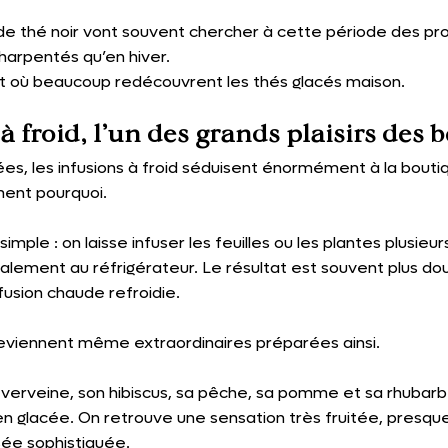
 thé noir vont souvent chercher à cette période des profi
harpentés qu’en hiver.
t où beaucoup redécouvrent les thés glacés maison.
à froid, l’un des grands plaisirs des 
s, les infusions à froid séduisent énormément à la boutiq
ent pourquoi.
mple : on laisse infuser les feuilles ou les plantes plusieu
ralement au réfrigérateur. Le résultat est souvent plus doux
usion chaude refroidie.
deviennent même extraordinaires préparées ainsi.
 verveine, son hibiscus, sa pêche, sa pomme et sa rhubarb
n glacée. On retrouve une sensation très fruitée, presqu
ée sophistiquée.