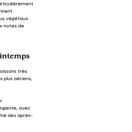
articulièrement 
nnent 
us végétaux. 
ux notes de 
rintemps 
issons très 
s plus aériens, 
r.
ingente, avec 
 thé des après-