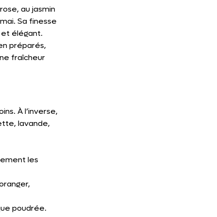
rose, au jasmin 
mai. Sa finesse 
 et élégant.
en préparés, 
ne fraîcheur 
ns. À l’inverse, 
ette, lavande, 
tement les 
’oranger, 
sque poudrée.