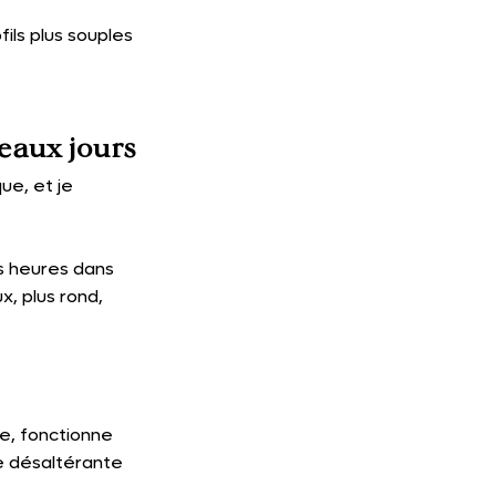
ls plus souples 
beaux jours
ue, et je 
rs heures dans 
, plus rond, 
e, fonctionne 
e désaltérante 