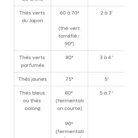
Thés verts 
60 à 70°
2 à 3′
du Japon
(thé vert 
torréfié : 
90°)
Thés verts 
80°
3 à 4 ‘
parfumés
Thés jaunes
75°
5′
Thés bleus 
80° 
5 à 7 ‘
ou thés 
(fermentati
oolong
on courte)
90° 
(fermentati