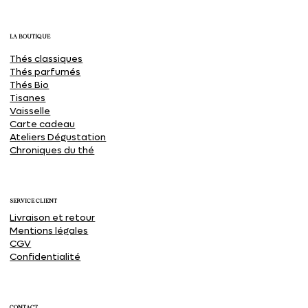
C'est quoi un Darjeeling first flush ?
LA BOUTIQUE
Thés classiques
Thés parfumés
Thés Bio
Tisanes
Vaisselle
Carte cadeau
Ateliers Dégustation
Chroniques du thé
SERVICE CLIENT
Livraison et retour
Mentions légales
CGV
Confidentialité
CONTACT