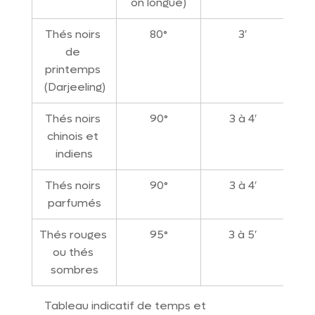
on longue)
Thés noirs 
80°
3′
de 
printemps 
(Darjeeling)
Thés noirs 
90°
3 à 4′
chinois et 
indiens
Thés noirs 
90°
3 à 4′
parfumés
Thés rouges 
95°
3 à 5′
ou thés 
sombres
Tableau indicatif de temps et 