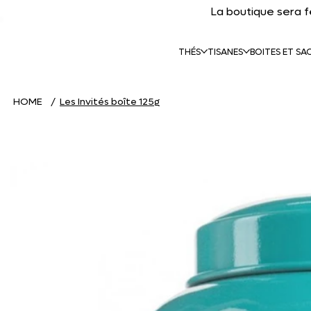
La boutique sera 
THÉS
TISANES
BOITES ET SA
HOME
/
Les Invités boîte 125g