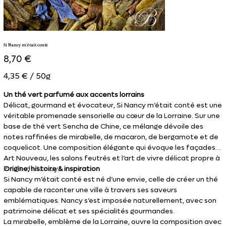
Si Nancy m'était conté
Prix
8,70 €
4,35 €
4,35 € / 50g
par
50
Grammes
Un thé vert parfumé aux accents lorrains
Délicat, gourmand et évocateur, Si Nancy m’était conté est une
véritable promenade sensorielle au cœur de la Lorraine. Sur une
base de thé vert Sencha de Chine, ce mélange dévoile des
notes raffinées de mirabelle, de macaron, de bergamote et de
coquelicot. Une composition élégante qui évoque les façades
Art Nouveau, les salons feutrés et l’art de vivre délicat propre à
la ville de Nancy.
Origine, histoire & inspiration
Si Nancy m’était conté est né d’une envie, celle de créer un thé
capable de raconter une ville à travers ses saveurs
emblématiques. Nancy s’est imposée naturellement, avec son
patrimoine délicat et ses spécialités gourmandes.
La mirabelle, emblème de la Lorraine, ouvre la composition avec