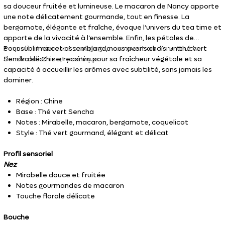
sa douceur fruitée et lumineuse. Le macaron de Nancy apporte
une note délicatement gourmande, tout en finesse. La
bergamote, élégante et fraîche, évoque l’univers du tea time et
apporte de la vivacité à l’ensemble. Enfin, les pétales de
coquelicot viennent souligner la composition d’une touche
Pour sublimer cet assemblage, nous avons choisi un thé vert
florale délicate et poétique.
Sencha de Chine, reconnu pour sa fraîcheur végétale et sa
capacité à accueillir les arômes avec subtilité, sans jamais les
dominer.
Région : Chine
Base : Thé vert Sencha
Notes : Mirabelle, macaron, bergamote, coquelicot
Style : Thé vert gourmand, élégant et délicat
Profil sensoriel
Nez
Mirabelle douce et fruitée
Notes gourmandes de macaron
Touche florale délicate
Bouche