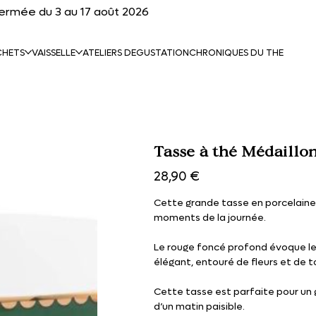
fermée du 3 au 17 août 2026
CHETS
VAISSELLE
ATELIERS DEGUSTATION
CHRONIQUES DU THE
Tasse à thé Médaillon
Prix
28,90 €
Cette grande tasse en porcelaine 
moments de la journée.
Le rouge foncé profond évoque le c
élégant, entouré de fleurs et de 
Cette tasse est parfaite pour un 
d’un matin paisible.