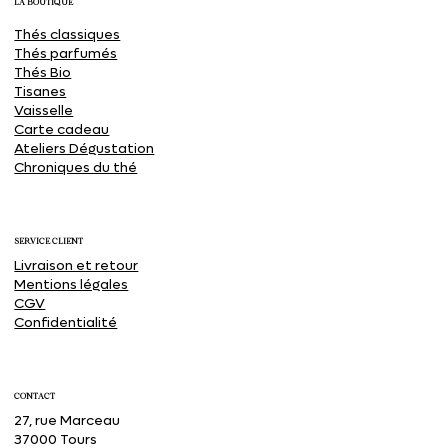
LA BOUTIQUE
Thés classiques
Thés parfumés
Thés Bio
Tisanes
Vaisselle
Carte cadeau
Ateliers Dégustation
Chroniques du thé
SERVICE CLIENT
Livraison et retour
Mentions légales
CGV
Confidentialité
CONTACT
27, rue Marceau
37000 Tours