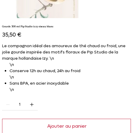
Gourde 500 ml Pip Studio izzy oiseau blanc
Prix
35,50 €
Le compagnon idéal des amoureux de thé chaud ou froid, une
jolie gourde inspirée des motifs floraux de Pip Studio de la
marque hollandaise Izy. \n
\n
Conserve 12h au chaud, 24h au froid
\n
Sans BPA, en acier inoxydable
\n
Double paroi
\n
Ajouter au panier