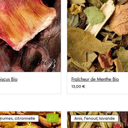
biscus Bio
Fraîcheur de Menthe Bio
Prix
13,00 €
grumes, citronnelle
Anis, fenouil, lavande