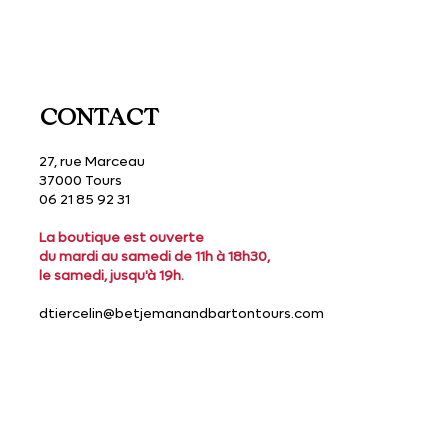
€
p
a
r
1
0
CONTACT
0
G
r
27, rue Marceau
a
37000 Tours
m
06 21 85 92 31
m
e
La boutique est ouverte
s
du mardi au samedi de 11h à 18h30,
le samedi, jusqu'à 19h.
dtiercelin@betjemanandbartontours.com