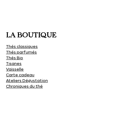
€
p
a
r
1
0
LA BOUTIQUE
0
G
Thés classiques
r
Thés parfumés
a
Thés Bio
m
Tisanes
m
Vaisselle
e
Carte cadeau
s
Ateliers Dégustation
Chroniques du thé