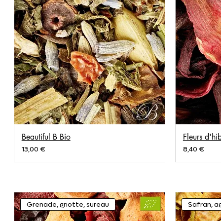
Beautiful B Bio
Fleurs d'hi
Prix
Prix
13,00 €
8,40 €
Grenade, griotte, sureau
Safran, a