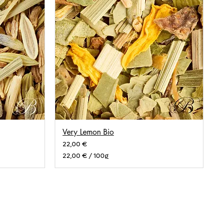
Very Lemon Bio
Prix
22,00 €
22,00 €
/
100g
2
2
,
0
0