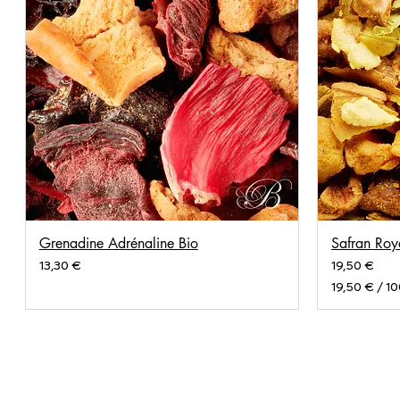
Grenadine Adrénaline Bio
Safran Roy
Prix
Prix
13,30 €
19,50 €
19,50 €
/
10
1
9
,
5
0