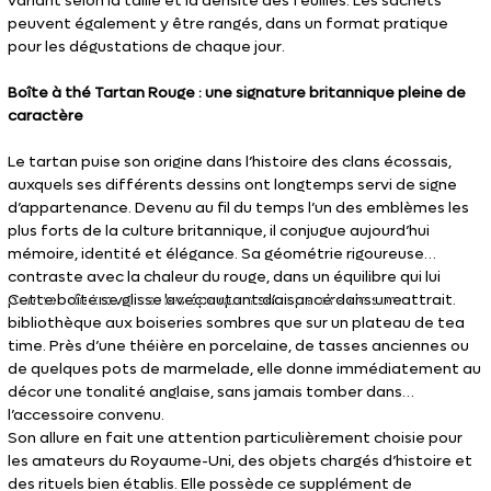
variant selon la taille et la densité des feuilles. Les sachets
peuvent également y être rangés, dans un format pratique
pour les dégustations de chaque jour.
Boîte à thé Tartan Rouge : une signature britannique pleine de
caractère
Le tartan puise son origine dans l’histoire des clans écossais,
auxquels ses différents dessins ont longtemps servi de signe
d’appartenance. Devenu au fil du temps l’un des emblèmes les
plus forts de la culture britannique, il conjugue aujourd’hui
mémoire, identité et élégance. Sa géométrie rigoureuse
contraste avec la chaleur du rouge, dans un équilibre qui lui
permet de traverser les époques sans perdre de son attrait.
Cette boîte se glisse avec autant d’aisance dans une
bibliothèque aux boiseries sombres que sur un plateau de tea
time. Près d’une théière en porcelaine, de tasses anciennes ou
de quelques pots de marmelade, elle donne immédiatement au
décor une tonalité anglaise, sans jamais tomber dans
l’accessoire convenu.
Son allure en fait une attention particulièrement choisie pour
les amateurs du Royaume-Uni, des objets chargés d’histoire et
des rituels bien établis. Elle possède ce supplément de