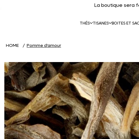
La boutique sera 
THÉS
TISANES
BOITES ET SA
HOME
/
Pomme d'amour