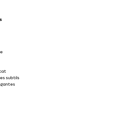
s
ée
cat
es subtils
égantes