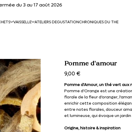
fermée du 3 au 17 août 2026
CHETS
VAISSELLE
ATELIERS DEGUSTATION
CHRONIQUES DU THE
Pomme d'amour
Prix
9,00 €
Pomme d'Amour, un thé vert aux 
Pomme d’Orange est une création 
florale de la fleur d’oranger, l'a
enrichir cette composition élégante
entre notes florales, douceur ama
et lumineuse, qui évoque un jardin
Origine, histoire & inspiration