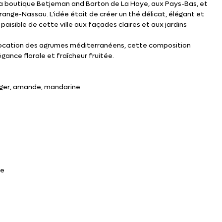
a boutique Betjeman and Barton de La Haye, aux Pays-Bas, et
Orange-Nassau. L’idée était de créer un thé délicat, élégant et
paisible de cette ville aux façades claires et aux jardins
vocation des agrumes méditerranéens, cette composition
égance florale et fraîcheur fruitée.
anger, amande, mandarine
se