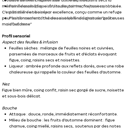
touche miellée et légèrement acidulée, les raisins secs la
Base de thé : thés noirs de Chine & d’Inde
mémoire du soleil, la noisette une pointe croquante et boisée.
Famille aromatique : fruits d’automne, fruits secs, note
C’est un thé de saison par excellence, conçu comme un refuge
pâtissière et boisée
pour les dimanches d’automne et les fins de journée lumineuses
Positionnement : thé de saison, blend signature “goûter
mais fraîches.
d’automne”
Profil sensoriel
Aspect des feuilles & infusion
Feuilles sèches : mélange de feuilles noires et cuivrées,
parsemées de morceaux de fruits et d’éclats évoquant
figue, coing, raisins secs et noisettes.
Liqueur : ambrée profonde aux reflets dorés, avec une robe
chaleureuse qui rappelle la couleur des feuilles d’automne.
Nez
Figue bien mûre, coing confit, raisin sec gorgé de sucre, noisette
et sous‑bois délicat.
Bouche
Attaque : douce, ronde, immédiatement réconfortante.
Milieu de bouche : les fruits d’automne dominent : figue
charnue, coing miellé, raisins secs, soutenus par des notes