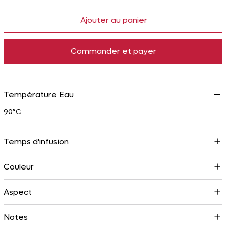
après‑midi de septembre ou d’octobre. Si je l’ai choisi pour la
boutique, c’est parce qu’il incarne exactement ce que j’aime
Ajouter au panier
dans un thé parfumé : une vraie histoire, beaucoup de
gourmandise, et une tasse qui réconforte sans jamais être
écœurante.
Commander et payer
Température Eau
90°C
Temps d'infusion
Couleur
Aspect
Notes