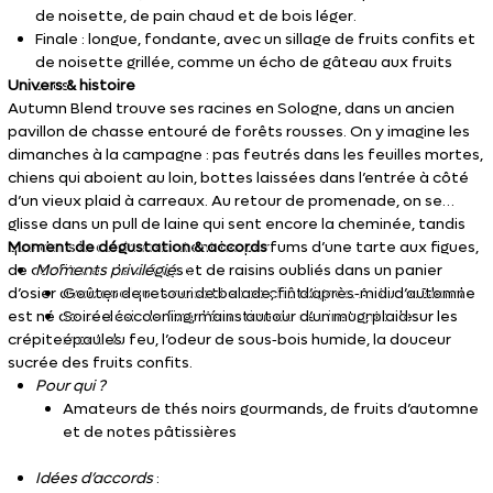
de noisette, de pain chaud et de bois léger.
Finale : longue, fondante, avec un sillage de fruits confits et
de noisette grillée, comme un écho de gâteau aux fruits
Univers & histoire
secs.
Autumn Blend trouve ses racines en Sologne, dans un ancien
pavillon de chasse entouré de forêts rousses. On y imagine les
dimanches à la campagne : pas feutrés dans les feuilles mortes,
chiens qui aboient au loin, bottes laissées dans l’entrée à côté
d’un vieux plaid à carreaux. Au retour de promenade, on se
glisse dans un pull de laine qui sent encore la cheminée, tandis
que dans la cuisine montent les parfums d’une tarte aux figues,
Moment de dégustation & accords
de confitures de coings et de raisins oubliés dans un panier
Moments privilégié
s :
d’osier avec quelques noisettes et châtaignes. Autumn Blend
Goûter de retour de balade, fin d’après‑midi d’automne
est né de ce désir de fixer l’émotion de ces instants : le
Soirée cocooning, mains autour d’un mug, plaid sur les
crépitement du feu, l’odeur de sous‑bois humide, la douceur
épaules
sucrée des fruits confits.
Pour qui ?
Amateurs de thés noirs gourmands, de fruits d’automne
et de notes pâtissières
Idées d’accords
: