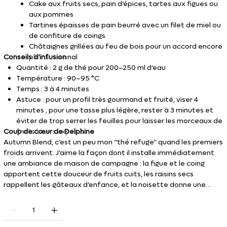
Cake aux fruits secs, pain d’épices, tartes aux figues ou
aux pommes
Tartines épaisses de pain beurré avec un filet de miel ou
de confiture de coings
Châtaignes grillées au feu de bois pour un accord encore
Conseils d’infusion
plus automnal
Quantité : 2 g de thé pour 200–250 ml d’eau
Température : 90–95 °C
Temps : 3 à 4 minutes
Astuce : pour un profil très gourmand et fruité, viser 4
minutes ; pour une tasse plus légère, rester à 3 minutes et
éviter de trop serrer les feuilles pour laisser les morceaux de
Coup de cœur de Delphine
fruits bien s’exprimer.
Autumn Blend, c’est un peu mon “thé refuge” quand les premiers
froids arrivent. J’aime la façon dont il installe immédiatement
une ambiance de maison de campagne : la figue et le coing
apportent cette douceur de fruits cuits, les raisins secs
rappellent les gâteaux d’enfance, et la noisette donne une
petite pointe boisée qui évoque la forêt et les châtaignes.
C’est un thé que j’imagine très bien partagé après une
promenade, ou simplement pour prolonger la lumière d’un