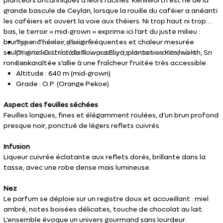
planteurs britanniques à leurs racines. Kenilworth est né de la
grande bascule de Ceylan, lorsque la rouille du caféier a anéanti
les caféiers et ouvert la voie aux théiers. Ni trop haut ni trop
bas, le terroir « mid‑grown » exprime ici l’art du juste milieu :
brumes matinales, pluies fréquentes et chaleur mesurée
Type : Thé noir d’origine
sculptent des thés à la fois puissants et caressants, où la
Origine : District de Nuwara Eliya, plantation Kenilworth, Sri
rondeur maltée s’allie à une fraîcheur fruitée très accessible.
Lanka
Altitude : 640 m (mid‑grown)
Grade : O.P. (Orange Pekoe)
Aspect des feuilles séchées
Feuilles longues, fines et élégamment roulées, d’un brun profond
presque noir, ponctué de légers reflets cuivrés.
Infusion
Liqueur cuivrée éclatante aux reflets dorés, brillante dans la
tasse, avec une robe dense mais lumineuse.
Nez
Le parfum se déploie sur un registre doux et accueillant : miel
ambré, notes boisées délicates, touche de chocolat au lait.
L’ensemble évoque un univers gourmand sans lourdeur.